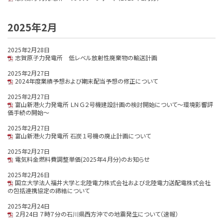
2025年2月
2025年2月28日
志賀原子力発電所 低レベル放射性廃棄物の輸送計画
2025年2月27日
2024年度業績予想および期末配当予想の修正について
2025年2月27日
富山新港火力発電所 ＬＮＧ２号機建設計画の検討開始について～環境影響評
価手続の開始～
2025年2月27日
富山新港火力発電所 石炭１号機の廃止計画について
2025年2月27日
電気料金燃料費調整単価(2025年４月分)のお知らせ
2025年2月26日
国立大学法人福井大学と北陸電力株式会社および北陸電力送配電株式会社
の包括連携協定の締結について
2025年2月24日
２月24日 ７時７分の石川県西方沖での地震発生について（速報）