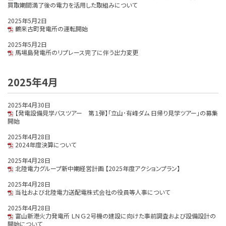
買取期間満了後の電力を活用した取組みについて
2025年5月2日
鶴来古町発電所の運転開始
2025年5月2日
馬場島発電所のリプレース完了に伴う出力変更
2025年4月
2025年4月30日
【発電設備見学バスツアー 第１弾】「立山･有峰ダム 日帰り見学ツアー」の募集
開始
2025年4月28日
2024年度決算について
2025年4月28日
北陸電力グループ新中期経営計画 【2025年度アクションプラン】
2025年4月28日
当社および北陸電力送配電株式会社の役員等人事について
2025年4月28日
富山新港火力発電所 ＬＮＧ２号機の建設に向けた事前調査および設備設計の
開始について