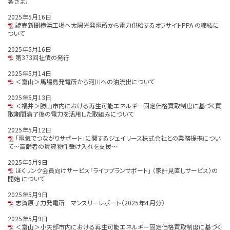
客さま）
2025年5月16日
読売新聞横浜工場へ太陽光発電所から電力供給するオフサイトPPA の締結に
ついて
2025年5月16日
第373回社債の発行
2025年5月14日
＜富山＞馬場島発電所から河川への油流出について
2025年5月13日
＜福井＞勝山市内における再生可能エネルギー固定価格買取制度に基づく買
取期間満了後の電力を活用した取組みについて
2025年5月12日
「電気でつながりサポート」に関するジェイリース株式会社との業務提携につい
て～高齢者の賃貸物件受け入れを支援～
2025年5月9日
ほくリンク会員向けサービス「ライフプランサポート」 （家計見直しサービス）の
開始 について
2025年5月9日
志賀原子力発電所 マンスリーレポート（2025年４月分）
2025年5月9日
＜富山＞小矢部市内における再生可能エネルギー固定価格買取制度に基づく