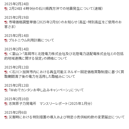
2025年2月24日
２月24日 ４時９分の石川県西方沖での地震発生について（速報）
2025年2月19日
市場価格調整単価（2025年２月分）のお知らせ（高圧・特別高圧をご使用のお
客さま）
2025年2月14日
プルトニウム利用計画について
2025年2月14日
＜富山＞「高岡市と北陸電力株式会社及び北陸電力送配電株式会社との包括
的地域連携に関する協定」の締結について
2025年2月12日
＜石川＞加賀市内における再生可能エネルギー固定価格買取制度に基づく買
取期間満了後の電力を活用した取組みについて
2025年2月12日
「Webでカンタンお申し込みキャンペーン」について
2025年2月10日
志賀原子力発電所 マンスリーレポート（2025年１月分）
2025年2月6日
災害時における特別措置の導入および特定小売供給約款の変更届出について