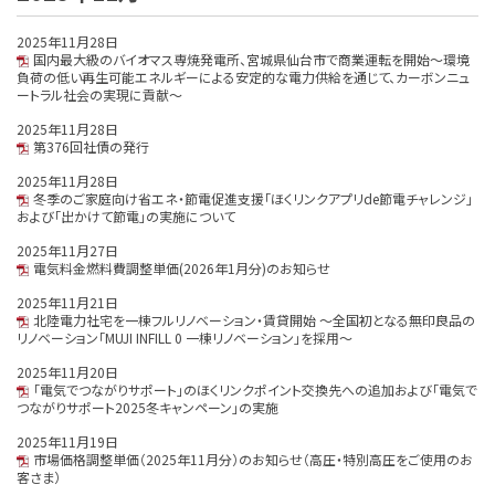
2025年11月28日
国内最大級のバイオマス専焼発電所、宮城県仙台市で商業運転を開始～環境
負荷の低い再生可能エネルギーによる安定的な電力供給を通じて、カーボンニュ
ートラル社会の実現に貢献～
2025年11月28日
第376回社債の発行
2025年11月28日
冬季のご家庭向け省エネ・節電促進支援「ほくリンクアプリde節電チャレンジ」
および「出かけて節電」の実施について
2025年11月27日
電気料金燃料費調整単価(2026年1月分)のお知らせ
2025年11月21日
北陸電力社宅を一棟フルリノベーション・賃貸開始 ～全国初となる無印良品の
リノベーション「MUJI INFILL 0 一棟リノベーション」を採用～
2025年11月20日
「電気でつながりサポート」のほくリンクポイント交換先への追加および「電気で
つながりサポート2025冬キャンペーン」の実施
2025年11月19日
市場価格調整単価（2025年11月分）のお知らせ（高圧・特別高圧をご使用のお
客さま）