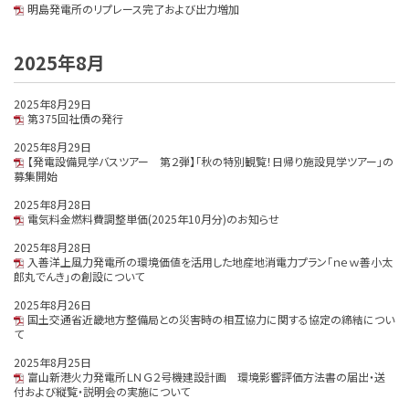
明島発電所のリプレース完了および出力増加
2025年8月
2025年8月29日
第375回社債の発行
2025年8月29日
【発電設備見学バスツアー 第２弾】「秋の特別観覧！日帰り施設見学ツアー」の
募集開始
2025年8月28日
電気料金燃料費調整単価(2025年10月分)のお知らせ
2025年8月28日
入善洋上風力発電所の環境価値を活用した地産地消電力プラン「ｎｅｗ善小太
郎丸でんき」の創設について
2025年8月26日
国土交通省近畿地方整備局との災害時の相互協力に関する協定の締結につい
て
2025年8月25日
富山新港火力発電所ＬＮＧ２号機建設計画 環境影響評価方法書の届出・送
付および縦覧・説明会の実施について