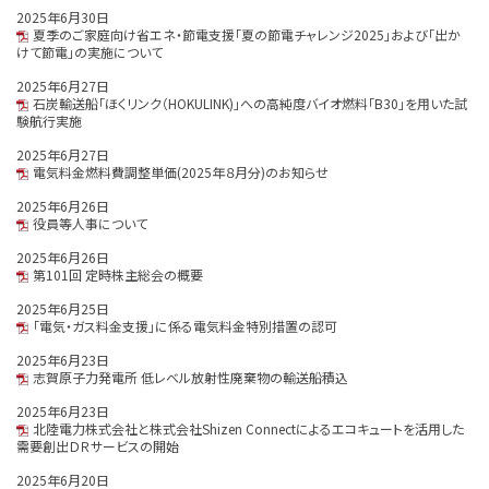
2025年6月30日
夏季のご家庭向け省エネ・節電支援「夏の節電チャレンジ2025」および「出か
けて節電」の実施について
2025年6月27日
石炭輸送船「ほくリンク（HOKULINK)」への高純度バイオ燃料「B30」を用いた試
験航行実施
2025年6月27日
電気料金燃料費調整単価(2025年８月分)のお知らせ
2025年6月26日
役員等人事について
2025年6月26日
第101回 定時株主総会の概要
2025年6月25日
「電気・ガス料金支援」に係る電気料金特別措置の認可
2025年6月23日
志賀原子力発電所 低レベル放射性廃棄物の輸送船積込
2025年6月23日
北陸電力株式会社と株式会社Shizen Connectによるエコキュートを活用した
需要創出ＤＲサービスの開始
2025年6月20日