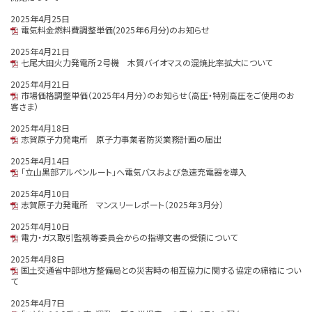
2025年4月25日
電気料金燃料費調整単価(2025年６月分)のお知らせ
2025年4月21日
七尾大田火力発電所２号機 木質バイオマスの混焼比率拡大について
2025年4月21日
市場価格調整単価（2025年４月分）のお知らせ（高圧・特別高圧をご使用のお
客さま）
2025年4月18日
志賀原子力発電所 原子力事業者防災業務計画の届出
2025年4月14日
「立山黒部アルペンルート」へ電気バスおよび急速充電器を導入
2025年4月10日
志賀原子力発電所 マンスリーレポート（2025年３月分）
2025年4月10日
電力・ガス取引監視等委員会からの指導文書の受領について
2025年4月8日
国土交通省中部地方整備局との災害時の相互協力に関する協定の締結につい
て
2025年4月7日