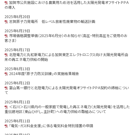
加賀市公共施設における農業用ため池を活用した太陽光発電オフサイトＰＰＡ
の導入
2025年6月20日
志賀原子力発電所 低レベル放射性廃棄物の輸送計画
2025年6月19日
市場価格調整単価（2025年６月分）のお知らせ（高圧・特別高圧をご使用のお
客さま）
2025年6月17日
北陸電力と丸紅新電力による加賀東芝エレクトロニクス向け太陽光発電所由
来の再エネ電力供給の開始
2025年6月13日
2024年度「原子力防災訓練」の実施結果報告
2025年6月12日
富山第一銀行と北陸電力による太陽光発電オフサイトＰＰＡ契約の締結につい
て
2025年6月11日
＜石川＞石川県内の一般家庭で発電した再エネ電力（太陽光発電）を活用した
重伝建地区（東山ひがし、主計町）への電力供給の取組みについて
2025年6月11日
「電気・ガス料金支援」に係る電気料金特別措置の申請
2025年6月10日