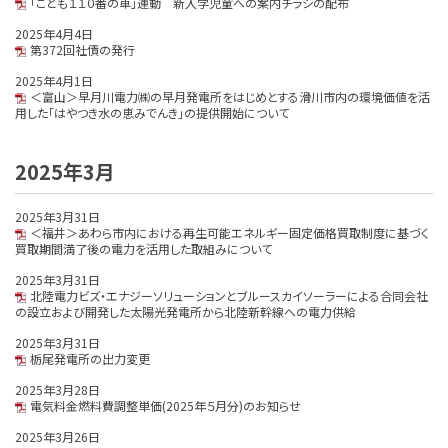
「こども１１０番の車」運動 新入学児童への案内チラシの配布
2025年4月4日
第372回社債の発行
2025年4月1日
＜富山＞早月川電力㈱の早月発電所をはじめとする滑川市内の環境価値を活
用した「はやつき水の恵みでんき」の提供開始について
2025年3月
2025年3月31日
＜福井＞あわら市内における再生可能エネルギー固定価格買取制度に基づく
買取期間満了後の電力を活用した取組みについて
2025年3月31日
北陸電力ビズ・エナジーソリューションとブルースカイソーラーによる合同会社
の設立および開発した太陽光発電所から北陸新幹線への電力供給
2025年3月31日
栃尾発電所の出力変更
2025年3月28日
電気料金燃料費調整単価(2025年５月分)のお知らせ
2025年3月26日