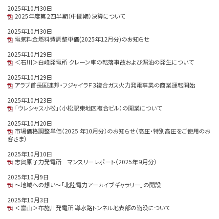
2025年10月30日
2025年度第２四半期（中間期）決算について
2025年10月30日
電気料金燃料費調整単価(2025年12月分)のお知らせ
2025年10月29日
＜石川＞白峰発電所 クレーン車の転落事故および漏油の発生について
2025年10月29日
アラブ首長国連邦・フジャイラＦ３複合ガス火力発電事業の商業運転開始
2025年10月23日
「ウレシャス小松」（小松駅東地区複合ビル）の開業について
2025年10月20日
市場価格調整単価（2025 年10月分）のお知らせ（高圧・特別高圧をご使用のお
客さま）
2025年10月10日
志賀原子力発電所 マンスリーレポート（2025年９月分）
2025年10月9日
～地域への想い～「北陸電力アーカイブギャラリー」の開設
2025年10月3日
＜富山＞布施川発電所 導水路トンネル地表部の陥没について