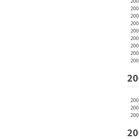
20
20
20
20
20
20
20
20
20
2
20
20
20
2