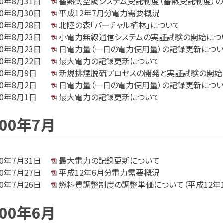
00年8月31日
蓄熱式空調システム受託制度（蓄熱受託制度）
00年8月30日
平成12年7月分電力需要概況
00年8月28日
北陸の森「バーチャル植林」について
00年8月23日
小電力無線通信システムの実証試験の開始につ
00年8月23日
日電力量（一日の電力使用量）の記録更新につ
00年8月22日
最大電力の記録更新について
00年8月9日
新規排煙脱硫プロセスの開発と実証試験の開始
00年8月2日
日電力量（一日の電力使用量）の記録更新につ
00年8月1日
最大電力の記録更新について
000年7月
00年7月31日
最大電力の記録更新について
00年7月27日
平成12年6月分電力需要概況
00年7月26日
燃料費調整制度の調整単価について（平成12年1
000年6月