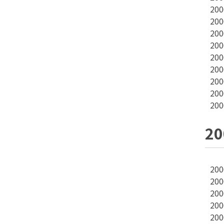
20
20
20
20
20
20
20
20
20
2
20
20
20
20
20