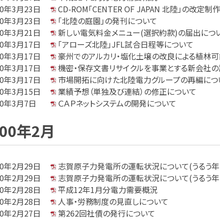
00年3月23日
CD-ROM「CENTER OF JAPAN 北陸」の改定
00年3月23日
「北陸の庭園」の発刊について
00年3月21日
新しい電気料金メニュー(選択約款)の届出につ
00年3月17日
「アローズ北陸」JFL試合日程等について
00年3月17日
豪州でのアルカリ・塩化土壌の改良による植林
00年3月17日
機密・保存文書リサイクルを事業とする新会社の
00年3月17日
市場開拓に向けた北陸電力グループの再編につ
00年3月15日
業績予想（単独及び連結）の修正について
00年3月7日
ＣＡＰネットシステムの開発について
000年2月
00年2月29日
志賀原子力発電所の運転状況について(うるう年
00年2月29日
志賀原子力発電所の運転状況について(うるう年
00年2月28日
平成12年1月分電力需要概況
00年2月28日
人事・労務制度の見直しについて
00年2月27日
第262回社債の発行について