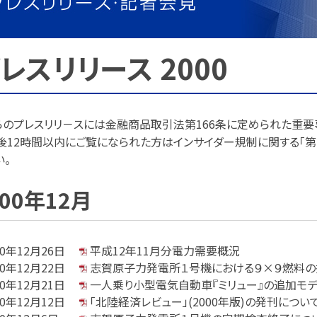
レスリリース 2000
らのプレスリリ－スには金融商品取引法第166条に定められた重
後12時間以内にご覧になられた方はインサイダー規制に関する「
い。
000年12月
00年12月26日
平成12年11月分電力需要概況
00年12月22日
志賀原子力発電所１号機における９×９燃料の
00年12月21日
一人乗り小型電気自動車『ミリュー』の追加モ
00年12月12日
「北陸経済レビュー」(2000年版)の発刊につい