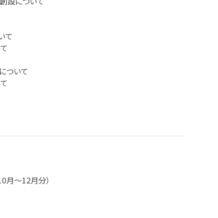
の創設について
いて
いて
について
いて
0月～12月分）