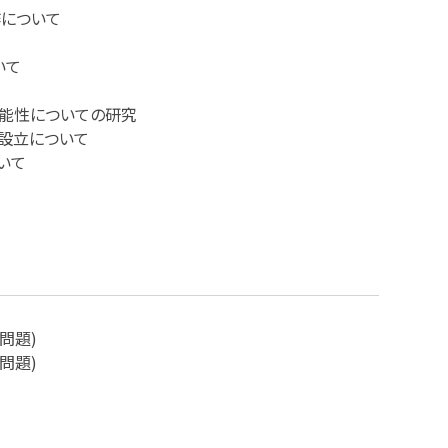
制作について
いて
可能性についての研究
設立について
いて
問題)
問題)