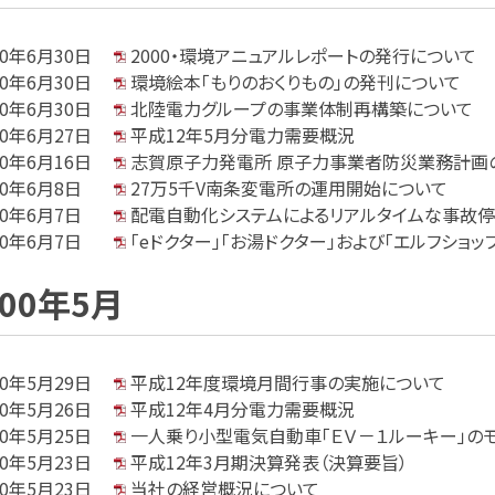
00年6月30日
2000・環境アニュアルレポートの発行について
00年6月30日
環境絵本「もりのおくりもの」の発刊について
00年6月30日
北陸電力グループの事業体制再構築について
00年6月27日
平成12年5月分電力需要概況
00年6月16日
志賀原子力発電所 原子力事業者防災業務計画
00年6月8日
27万5千V南条変電所の運用開始について
00年6月7日
配電自動化システムによるリアルタイムな事故
00年6月7日
「eドクター」「お湯ドクター」および「エルフショッ
000年5月
00年5月29日
平成12年度環境月間行事の実施について
00年5月26日
平成12年4月分電力需要概況
00年5月25日
一人乗り小型電気自動車「ＥＶ－１ルーキー」の
00年5月23日
平成12年3月期決算発表（決算要旨）
00年5月23日
当社の経営概況について