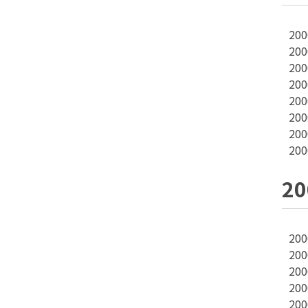
20
20
20
20
20
20
20
20
2
20
20
20
20
20