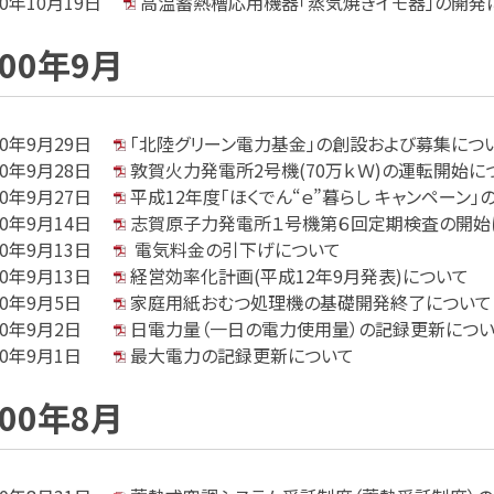
00年10月19日
高温蓄熱槽応用機器「蒸気焼きイモ器」の開発
000年9月
00年9月29日
「北陸グリーン電力基金」の創設および募集につ
00年9月28日
敦賀火力発電所2号機(70万ｋＷ)の運転開始に
00年9月27日
平成12年度「ほくでん“ｅ”暮らし キャンペーン
00年9月14日
志賀原子力発電所１号機第６回定期検査の開始
00年9月13日
電気料金の引下げについて
00年9月13日
経営効率化計画(平成12年9月発表)について
00年9月5日
家庭用紙おむつ処理機の基礎開発終了について
00年9月2日
日電力量（一日の電力使用量）の記録更新につ
00年9月1日
最大電力の記録更新について
000年8月