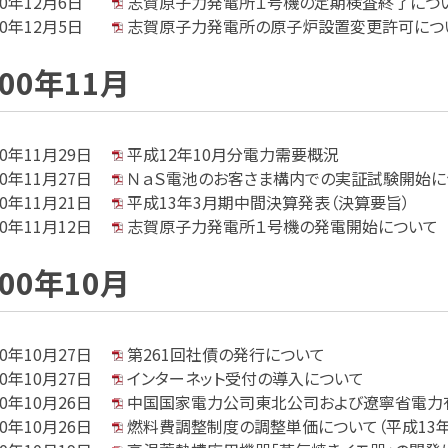
00年12月6日
志賀原子力発電所１号機の定期検査終了につ
00年12月5日
志賀原子力発電所の原子炉設置変更許可につ
000年11月
00年11月29日
平成12年10月分電力需要概況
00年11月27日
ＮａＳ電池のお客さま構内での実証試験開始に
00年11月21日
平成13年3月期中間決算発表（決算要旨）
00年11月12日
志賀原子力発電所１号機の発電開始について
000年10月
00年10月27日
第261回社債の発行について
00年10月27日
インターネット受付の導入について
00年10月26日
中国国家電力公司東北公司および遼寧省電力
00年10月26日
燃料費調整制度の調整単価について（平成13年 