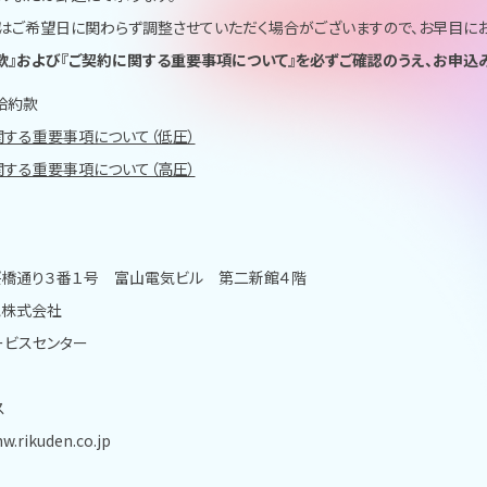
はご希望日に関わらず調整させていただく場合がございますので、お早目にお
款』および『ご契約に関する重要事項について』を必ずご確認のうえ、お申込み
給約款
関する重要事項について（低圧）
関する重要事項について（高圧）
橋通り３番１号 富山電気ビル 第二新館４階
電株式会社
ービスセンター
ス
w.rikuden.co.jp