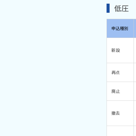
低圧
申込種別
新設
再点
廃止
撤去