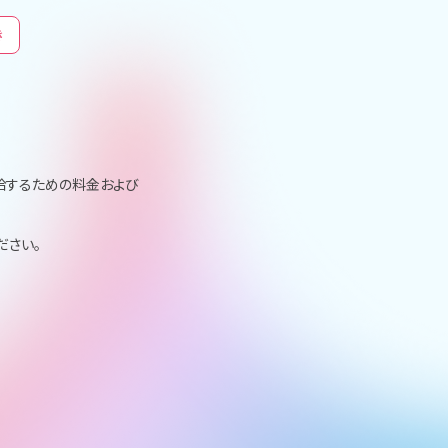
き
給するための料金および
ださい。