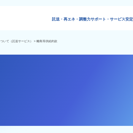
託送・再エネ・調整力
サポート・サービス
安定
について（託送サービス）
> 離島等供給約款