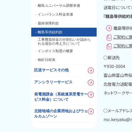
－
離島ユニバーサル調整単価
送電日について
－
インバランス料金単価
『離島等供給約
－
最終保障約款
離島等供
－
離島等供給約款
ご契約に
工事費負担金の分割払いが認めら
－
れる場合の考え方について
ご契約に
－
インボイス制度の概要
○郵送先
－
検針日程表
〒930-0004
託送サービスその他
富山県富山市桜
アンシラリーサービス
北陸電力送配
ネットワークサ
発電側課金（系統連系受電サー
ビス料金）について
○メールアドレ
北陸地域の企業用地およびウェ
ルカムゾーン
nsc.keiyaku@n