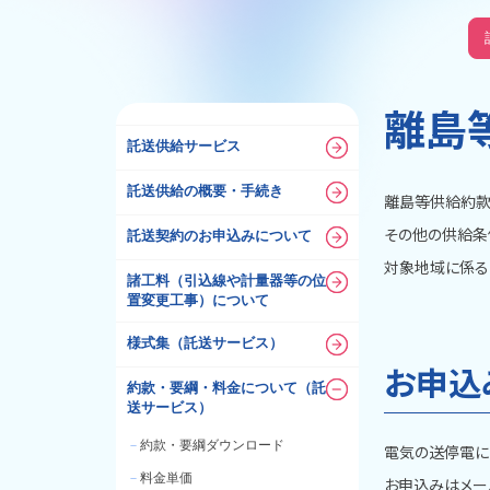
離島
託送供給サービス
託送供給の概要・手続き
離島等供給約款
その他の供給条
託送契約のお申込みについて
対象地域に係る
諸工料（引込線や計量器等の位
置変更工事）について
様式集（託送サービス）
お申込
約款・要綱・料金について（託
送サービス）
－
約款・要綱ダウンロード
電気の送停電に
－
料金単価
お申込みはメー