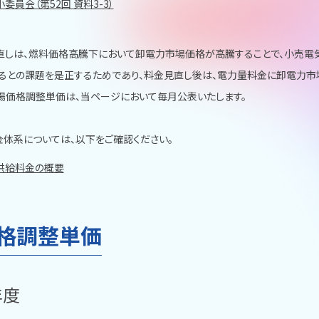
委員会（第52回 資料3-3）
直しは、燃料価格高騰下において卸電力市場価格が高騰することで、小売電
るとの課題を是正するためであり、料金見直し後は、電力量料金に卸電力市
市場価格調整単価は、当ページにおいて毎月公表いたします。
金体系については、以下をご確認ください。
供給料金の概要
格調整単価
年度