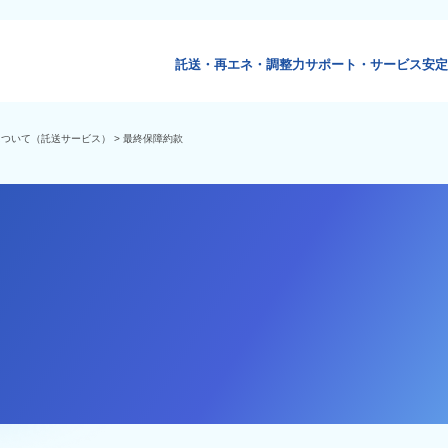
託送・再エネ・調整力
サポート・サービス
安定
について（託送サービス）
> 最終保障約款