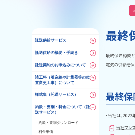
最終
託送供給サービス
託送供給の概要・手続き
最終保障約款と
電気の供給を保
託送契約のお申込みについて
諸工料（引込線や計量器等の位
置変更工事）について
最終保
様式集（託送サービス）
約款・要綱・料金について（託
送サービス）
・当社は、202
－
約款・要綱ダウンロード
当社プレス
－
料金単価