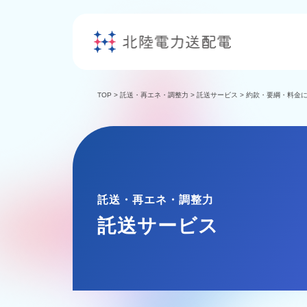
TOP
>
託送・再エネ・調整力
>
託送サービス
>
約款・要綱・料金
託送・再エネ・調整力
託送サービス