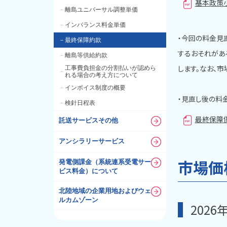
基本政策小
－
離島ユニバーサル調整単価
－
インバランス料金単価
・今回の料金見
－
最終保障約款
するおそれがあ
－
離島等供給約款
します。なお、
工事費負担金の分割払いが認めら
－
れる場合の考え方について
－
インボイス制度の概要
・見直し後の料
－
検針日程表
最終保障
託送サービスその他
アンシラリーサービス
市場価
発電側課金（系統連系受電サー
ビス料金）について
北陸地域の企業用地およびウェ
ルカムゾーン
2026