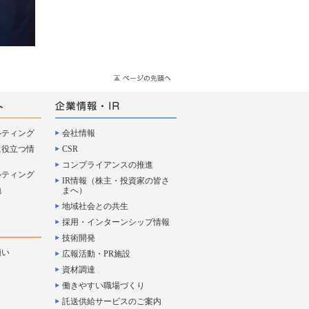
ルティング
会社情報
に役立つ情
CSR
コンプライアンスの推進
ルティング
IR情報（株主・投資家の皆さ
地
まへ）
地域社会との共生
採用・インターンシップ情報
技術開発
願い
広報活動・PR施設
資材調達
働きやすい職場づくり
託送供給サービスのご案内