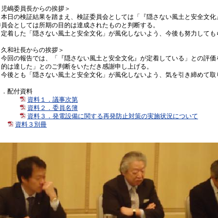
＜児嶋委員長からの挨拶＞
・本日の検証結果を踏まえ、検証委員会としては「『隠さない風土と安全文化
委員会としては所期の目的は達成されたものと判断する。
・定着した「隠さない風土と安全文化」が風化しないよう、今後も努力しても
＜久和社長からの挨拶＞
・今回の報告では、「『隠さない風土と安全文化』が定着している」との評価
目的は達した」とのご判断をいただき感謝申し上げる。
・今後とも「隠さない風土と安全文化」が風化しないよう、気を引き締め
５．配付資料
資料１．議事次第
資料２．委員名簿
資料３．発電設備に関する再発防止対策の実施状況について
資料３別冊