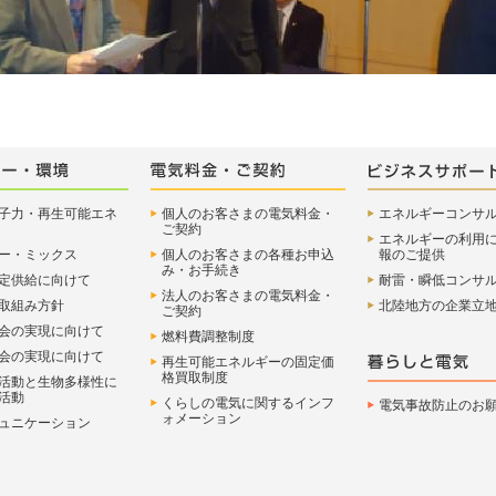
子力・再生可能エネ
個人のお客さまの電気料金・
エネルギーコンサ
ご契約
エネルギーの利用
ー・ミックス
個人のお客さまの各種お申込
報のご提供
み・お手続き
定供給に向けて
耐雷・瞬低コンサ
法人のお客さまの電気料金・
取組み方針
北陸地方の企業立
ご契約
会の実現に向けて
燃料費調整制度
会の実現に向けて
再生可能エネルギーの固定価
格買取制度
活動と生物多様性に
活動
くらしの電気に関するインフ
電気事故防止のお
ォメーション
ュニケーション