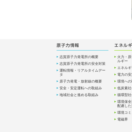
志賀原子力発電所の概要
火力・原
ルギー
志賀原子力発電所の安全対策
エネルギ
運転情報・リアルタイムデー
タ
電力の安
原子力発電・放射線の概要
環境への
安全・安定運転への取組み
低炭素社
地域社会と進める取組み
循環型社
環境保全
配慮した
環境コミ
電磁界