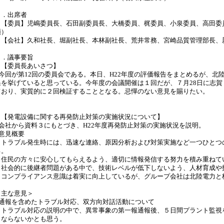
３．出席者
【委員】児嶋委員長、石田副委員長、大橋委員、梶委員、小泉委員、高田委員
【会社】久和社長、堀副社長、本林副社長、荒井常務、宮崎品質管理部長、
４．議事要旨
【委員長あいさつ】
○今回が第12回の委員会である。本日、H22年度の評価報告をまとめるが、
果を挙げていると思っている。今年度の会議開催は１回だが、７月28日に志
ており、実質的に２回検証することとなる。忌憚のない意見を賜りたい。
【発電設備に関する再発防止対策の実施状況について】
○会社から資料３にもとづき、H22年度再発防止対策の実施状況を説明。
○意見概要
・トラブル発生時には、迅速な連絡、原因分析および対策実施など一つひとつ
る。
・住民の方々に安心してもらえるよう、適切に情報発信する努力を積み重ねて
・社会的に後継者問題がある中で、技術レベルが低下しないよう、人材育成や
・コンプライアンス意識は着実に向上しているが、グループ会社は北陸電力と
＜主な意見＞
○通報を含めたトラブル対応、双方向対話活動について
・トラブル対応の説明の中で、異常事象の第一報通報後、５日間プラント監視
くならないかとも思う。