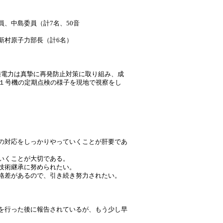
、中島委員（計7名、50音
順
新村原子力部長（計6名）
北陸電力は真摯に再発防止対策に取り組み、成
賀１号機の定期点検の様子を現地で視察をし
の対応をしっかりやっていくことが肝要であ
いくことが大切である。
技術継承に努められたい。
格差があるので、引き続き努力されたい。
を行った後に報告されているが、もう少し早