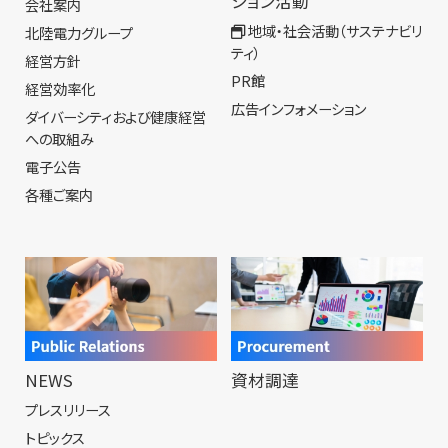
ション活動
会社案内
地域・社会活動（サステナビリ
北陸電力グループ
ティ）
経営方針
PR館
経営効率化
広告インフォメーション
ダイバーシティおよび健康経営
への取組み
電子公告
各種ご案内
NEWS
資材調達
プレスリリース
トピックス