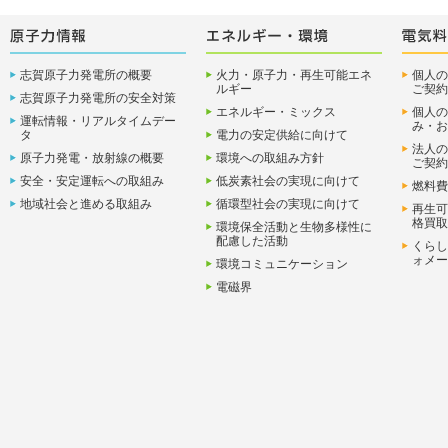
志賀原子力発電所の概要
火力・原子力・再生可能エネ
個人の
ルギー
ご契約
志賀原子力発電所の安全対策
エネルギー・ミックス
個人の
運転情報・リアルタイムデー
み・お
タ
電力の安定供給に向けて
法人の
原子力発電・放射線の概要
環境への取組み方針
ご契約
安全・安定運転への取組み
低炭素社会の実現に向けて
燃料費
地域社会と進める取組み
循環型社会の実現に向けて
再生可
格買取
環境保全活動と生物多様性に
配慮した活動
くらし
ォメー
環境コミュニケーション
電磁界