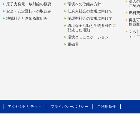
法人の
原子力発電・放射線の概要
環境への取組み方針
ご契約
安全・安定運転への取組み
低炭素社会の実現に向けて
燃料費
地域社会と進める取組み
循環型社会の実現に向けて
再生可
格買取
環境保全活動と生物多様性に
配慮した活動
くらし
ォメー
環境コミュニケーション
電磁界
アクセシビリティ－
プライバシーポリシー
ご利用条件