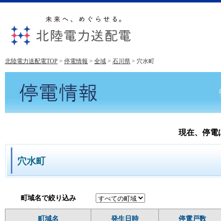
北陸電力送配電TOP
>
停電情報
>
全域
>
石川県
>
穴水町
現在、停電
穴水町
町域名で絞り込み
町域名
発生日時
停電戸数