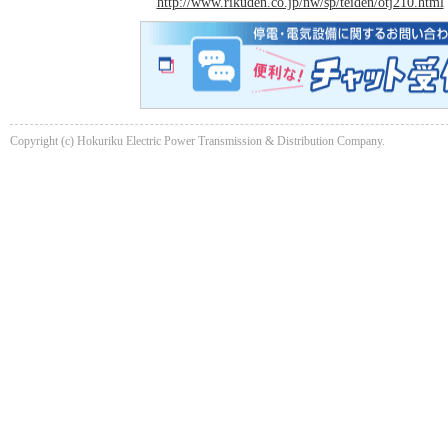
http://www.rikuden.co.jp/nw/sp/teiden/otj210.html
Copyright (c) Hokuriku Electric Power Transmission & Distribution Company.