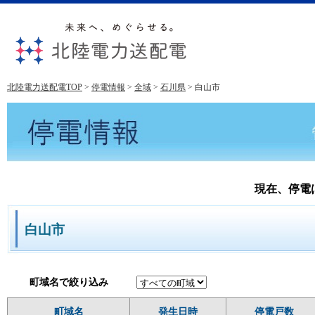
北陸電力送配電TOP
>
停電情報
>
全域
>
石川県
>
白山市
現在、停電
白山市
町域名で絞り込み
町域名
発生日時
停電戸数