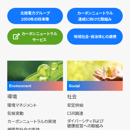
北陸電力グループ
カーボンニュートラル
2050年の将来像
達成に向けた取組み
カーボンニュートラル
地域社会・自治体との連携
サービス
環境
社会
環境マネジメント
安定供給
気候変動
CSR調達
ダイバーシティおよび
カーボンニュートラルの実現
健康経営への取組み
循環型社会の実現