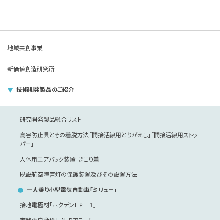
地域共創事業
新価値創造研究所
技術開発製品のご紹介
研究開発製品総合リスト
鳥害防止具とその着脱方法「間接活線用とりがえし」「間接活線用ストッ
パー」
人体用エアバック装置「きこり着」
既設航空障害灯の保護装置及びその設置方法
一人乗り小型電気自動車「ミリュー」
接地電極材「ホクデンＥＰ－１」
害獣の自動検出AI「Bアラート」