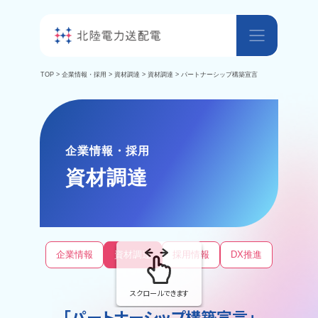
TOP
>
企業情報・採用
>
資材調達
>
資材調達
> パートナーシップ構築宣言
企業情報・採用
資材調達
企業情報
資材調達
採用情報
DX推進
インフ
スクロールできます
「パートナーシップ構築宣言」