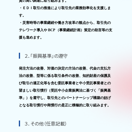
質の高い調達に取り組みます。
・ＥＤＩ取引の推進により取引先の業務効率化を支援しま
す。
・災害時等の事業継続や働き方改革の観点から、取引先の
テレワーク導入や BCP （事業継続計画）策定の助言等の支
援も進めます。
２．「振興基準」の遵守
発注方法の改善、対価の決定の方法の改善、代金の支払方
法の改善、型等に係る取引条件の改善、知的財産の保護及
び取引の適正化等を含む委託事業者と中小受託事業者との
望ましい取引慣行（受託中小企業振興法に基づく「振興基
準」）を遵守し、取引先とのパートナーシップ構築の妨げ
となる取引慣行や商慣行の是正に積極的に取り組みます。
３．その他（任意記載）