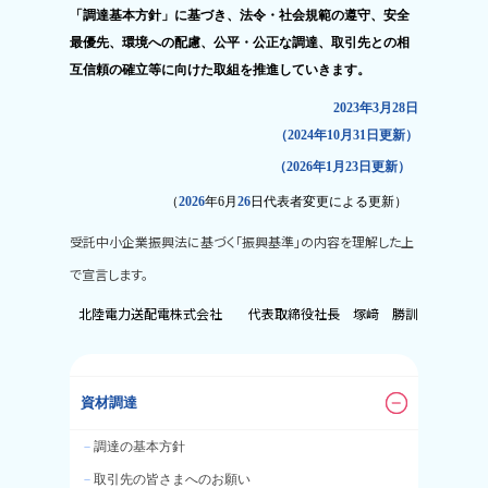
「調達基本方針」に基づき、法令・社会規範の遵守、安全
最優先、環境への配慮、公平・公正な調達、取引先との相
互信頼の確立等に向けた取組を推進していきます。
2023年
3
月
28
日
（
2024
年
10
月
31
日更新）
（
2026
年
1
月
23
日更新）
（
2026
年6月
26
日代表者変更による更新）
受託中小企業振興法に基づく「振興基準」の内容を理解した上
で宣言します。
北陸電力送配電株式会社
代表取締役社長 塚﨑 勝訓
資材調達
－
調達の基本方針
－
取引先の皆さまへのお願い