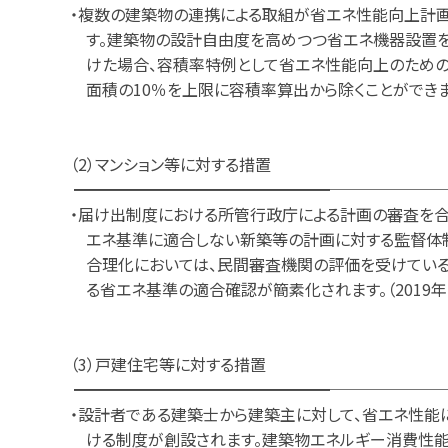
・複数の建築物の連携による取組が省エネ性能向上計
す。建築物の設計自由度を高めつつ省エネ機器設置を
けた場合、容積率特例として省エネ性能向上のため
面積の10％を上限に容積率算出から除くことができます。
（2）マンション等に対する措置
━━━━━━━━━━━━━━━━───────
・届け出制度における所管行政庁による計画の審査を合
エネ基準に適合しない新築等の計画に対する監督体制
合理化においては、民間審査機関の評価を受けてい
る省エネ基準の適合確認が簡素化されます。（2019年
（3）戸建住宅等に対する措置
━━━━━━━━━━━━━━━━───────
・設計者である建築士から建築主に対して、省エネ性能
ける制度が創設されます。建築物エネルギー消費性能