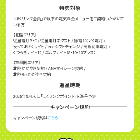
特典対象
「ほくリンク会員」で以下の電気料金メニューをご契約いただいて
いる方
【北陸エリア】
従量電灯B・C / 従量電灯ネクスト / 節電とくとく電灯 /
使っておとくライト / ecoシフトチェンジ / 高負荷率電灯 /
くつろぎナイト12 / エルフナイト（8・10・10プラス）
【首都圏エリア】
北陸かがやき契約 / ANAマイレージ契約 /
北陸Bizかがやき契約
進呈時期
2026年9月末に「ほくリンクポイント」を進呈予定
キャンペーン規約
キャンペーン規約は
こちら