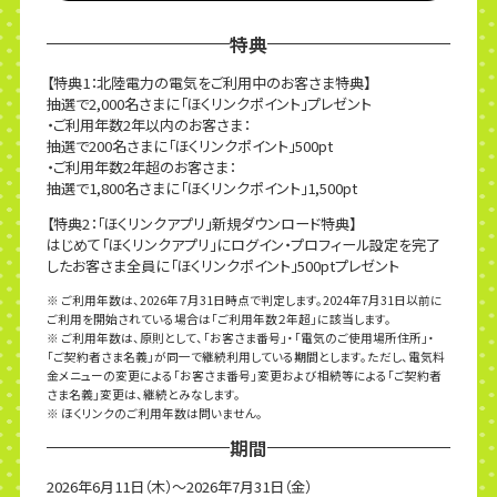
特典
【特典1：北陸電力の電気をご利用中のお客さま特典】
抽選で2,000名さまに「ほくリンクポイント」プレゼント
・ご利用年数2年以内のお客さま：
抽選で200名さまに「ほくリンクポイント」500pt
・ご利用年数2年超のお客さま：
抽選で1,800名さまに「ほくリンクポイント」1,500pt
【特典2：「ほくリンクアプリ」新規ダウンロード特典】
はじめて「ほくリンクアプリ」にログイン・プロフィール設定を完了
したお客さま全員に「ほくリンクポイント」500ptプレゼント
※ ご利用年数は、2026年７月31日時点で判定します。2024年7月31日以前に
ご利用を開始されている場合は「ご利用年数２年超」に該当します。
※ ご利用年数は、原則として、「お客さま番号」・「電気のご使用場所住所」・
「ご契約者さま名義」が同一で継続利用している期間とします。ただし、電気料
金メニューの変更による「お客さま番号」変更および相続等による「ご契約者
さま名義」変更は、継続とみなします。
※ ほくリンクのご利用年数は問いません。
期間
2026年6月11日（木）〜2026年7月31日（金）