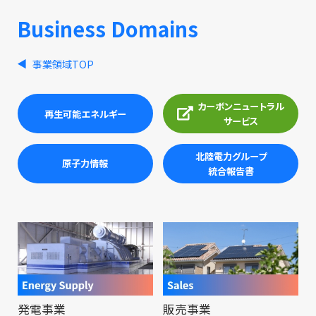
Business Domains
事業領域TOP
カーボンニュートラル
再生可能エネルギー
サービス
北陸電力グループ
原子力情報
統合報告書
発電事業
販売事業